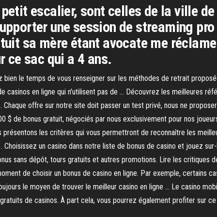
etit escalier, sont celles de la ville de
supporter une session de streaming pro
ratuit sa mère étant avocate me récla
r ce sac qui a 4 ans.
ez bien le temps de vous renseigner sur les méthodes de retrait proposée
e casinos en ligne qui n'utilisent pas de … Découvrez les meilleures réf
 Chaque offre sur notre site doit passer un test privé, nous ne propos
00 $ de bonus gratuit, négociés par nous exclusivement pour nos joueu
ous présentons les critères qui vous permettront de reconnaître les mei
. Choisissez un casino dans notre liste de bonus de casino et jouez su
us sans dépôt, tours gratuits et autres promotions. Lire les critiques de
 moment de choisir un bonus de casino en ligne. Par exemple, certains c
oujours le moyen de trouver le meilleur casino en ligne … Le casino mo
uits de casinos. À part cela, vous pourrez également profiter sur ce s