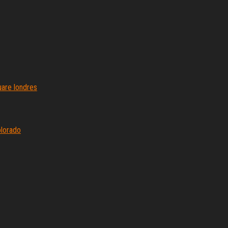
uare londres
olorado