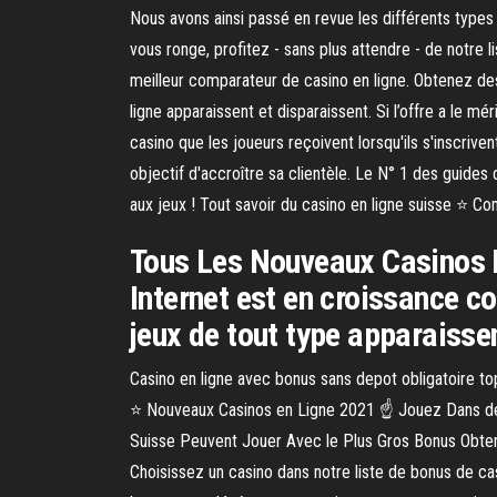
Nous avons ainsi passé en revue les différents types 
vous ronge, profitez - sans plus attendre - de notre 
meilleur comparateur de casino en ligne. Obtenez des 
ligne apparaissent et disparaissent. Si l’offre a le mé
casino que les joueurs reçoivent lorsqu'ils s'inscriv
objectif d'accroître sa clientèle. Le N° 1 des guides
aux jeux ! Tout savoir du casino en ligne suisse ⭐️ 
Tous Les Nouveaux Casinos E
Internet est en croissance c
jeux de tout type apparaissen
Casino en ligne avec bonus sans depot obligatoire ️
⭐ Nouveaux Casinos en Ligne 2021 ☝ Jouez Dans de
Suisse Peuvent Jouer Avec le Plus Gros Bonus Obten
Choisissez un casino dans notre liste de bonus de c