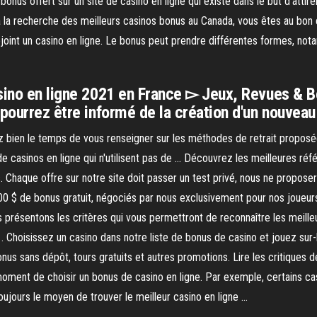
bonus offert sur un site de casino en ligne qui existe dans le but d'att
 la recherche des meilleurs casinos bonus au Canada, vous êtes au bon e
joint un casino en ligne. Le bonus peut prendre différentes formes, nota
asino en ligne 2021 en France ▻ Jeux, Revues & B
 pourrez être informé de la création d'un nouveau
ez bien le temps de vous renseigner sur les méthodes de retrait proposée
e casinos en ligne qui n'utilisent pas de … Découvrez les meilleures réf
 Chaque offre sur notre site doit passer un test privé, nous ne propos
00 $ de bonus gratuit, négociés par nous exclusivement pour nos joueu
ous présentons les critères qui vous permettront de reconnaître les mei
. Choisissez un casino dans notre liste de bonus de casino et jouez su
us sans dépôt, tours gratuits et autres promotions. Lire les critiques de
 moment de choisir un bonus de casino en ligne. Par exemple, certains c
ujours le moyen de trouver le meilleur casino en ligne …