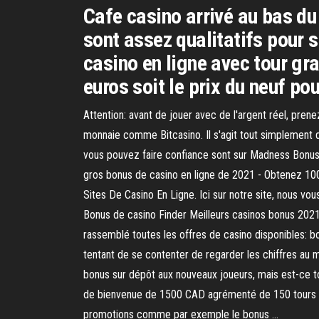
Cafe casino arrivé au bas du p
sont assez qualitatifs pour 
casino en ligne avec tour g
euros soit le prix du neuf pou
Attention: avant de jouer avec de l'argent réel, pren
monnaie comme Bitcasino. Il s'agit tout simplement d
vous pouvez faire confiance sont sur Madness Bonus.
gros bonus de casino en ligne de 2021 - Obtenez 10
Sites De Casino En Ligne. Ici sur notre site, nous v
Bonus de casino Finder Meilleurs casinos bonus 2021
rassemblé toutes les offres de casino disponibles: bon
tentant de se contenter de regarder les chiffres au
bonus sur dépôt aux nouveaux joueurs, mais est-ce t
de bienvenue de 1500 CAD agrémenté de 150 tours grat
promotions comme par exemple le bonus …