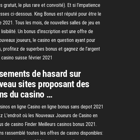
ratuit, le plus rare et convoité). Et si l’impatience
uisses ci-dessous. King Bonus est réputé pour être le
e 2021. Tous les mois, de nouvelles salles de jeu en
lisibilité. Un bonus d'inscription est une offre de
nouveaux joueurs, le casino en question ayant pour
os, profitez de superbes bonus et gagnez de l’argent
 casino suisse février 2021
ssements de hasard sur
uveau sites proposant des
ans du casino …
sinos en ligne Casino en ligne bonus sans depot 2021
L'endroit où les Nouveaux Joueurs de Casino en
s de casino Finder Meilleurs casinos bonus 2021.
s rassemblé toutes les offres de casino disponibles: