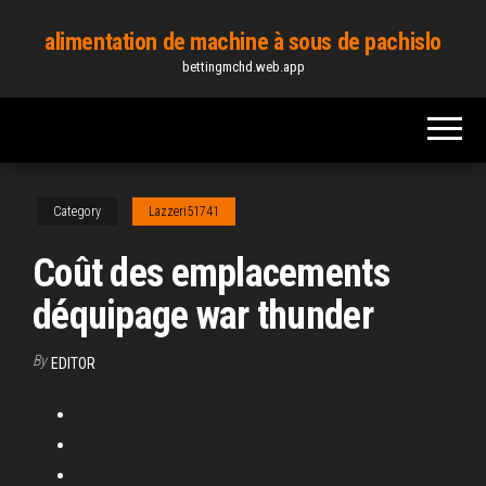
Skip
alimentation de machine à sous de pachislo
to
bettingmchd.web.app
the
content
Category
Lazzeri51741
Coût des emplacements
déquipage war thunder
By
EDITOR